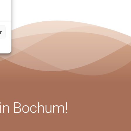
sse eingehen.
en
 in Bochum!