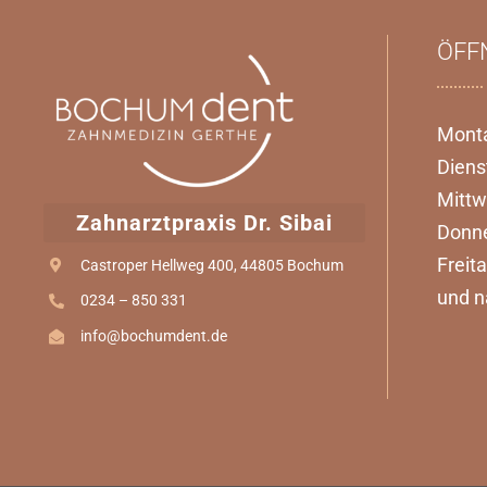
ÖFF
Mont
Diens
Mitt
Zahnarztpraxis Dr. Sibai
Donne
Frei
Castroper Hellweg 400, 44805 Bochum
und n
0234 – 850 331
info@bochumdent.de