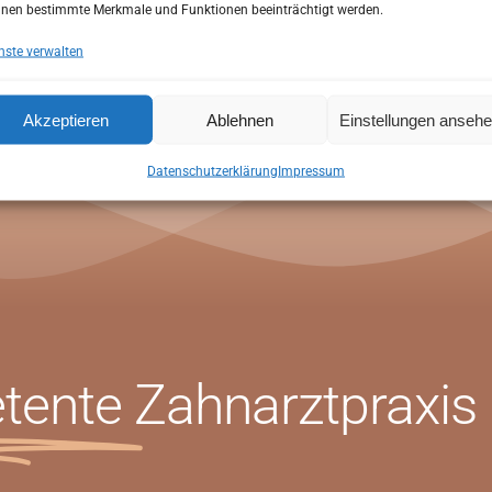
rem ersten Besuch auf Ihre individuellen Wünsche und Bedürfni
nen bestimmte Merkmale und Funktionen beeinträchtigt werden.
Online Termin
nste verwalten
Akzeptieren
Ablehnen
Einstellungen anseh
ONLINE TERMIN
Datenschutzerklärung
Impressum
tente
Zahnarztpraxis