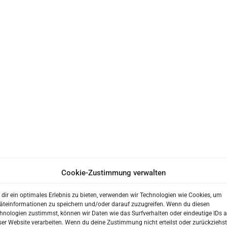
ENT?
Cookie-Zustimmung verwalten
 unserer Praxis?
dir ein optimales Erlebnis zu bieten, verwenden wir Technologien wie Cookies, um
besser kennenzulernen bevor Sie zu uns in die Praxis kommen.
äteinformationen zu speichern und/oder darauf zuzugreifen. Wenn du diesen
hnologien zustimmst, können wir Daten wie das Surfverhalten oder eindeutige IDs a
 Ihren Anamnesebogen zu Hause in Ruhe auszufüllen.
ser Website verarbeiten. Wenn du deine Zustimmung nicht erteilst oder zurückziehst