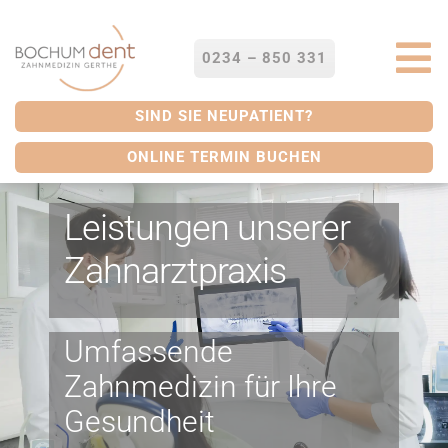
Zum
Inhalt
springen
0234 – 850 331
To
Na
STARTSEITE
SIND SIE NEUPATIENT?
ONLINE TERMIN BUCHEN
LEISTUNGEN
Leistungen unserer
SERVICES
Zahnarztpraxis
ÜBER UNS
Umfassende
BLOG
Zahnmedizin für Ihre
Gesundheit
KONTAKT