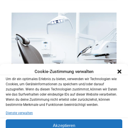
SIND SIE NEUPATIENT?
Sie waren noch nicht in unserer Praxis?
Cookie-Zustimmung verwalten
Um dir ein optimales Erlebnis zu bieten, verwenden wir Technologien wie
Schnarchtherapie
Sie können uns helfen Sie besser kennenzulernen
Cookies, um Geräteinformationen zu speichern und/oder darauf
bevor Sie zu uns in die Praxis kommen.
zuzugreifen. Wenn du diesen Technologien zustimmst, können wir Daten
Sie haben die Möglichkeit Ihren Anamnesebogen zu
wie das Surfverhalten oder eindeutige IDs auf dieser Website verarbeiten.
Wenn du deine Zustimmung nicht erteilst oder zurückziehst, können
Hause in Ruhe auszufüllen.
bestimmte Merkmale und Funktionen beeinträchtigt werden.
So können wir schon bei Ihrem ersten Besuch auf Ihre
Dienste verwalten
individuellen Wünsche und Bedürfnisse eingehen.
Akzeptieren
Anamnesebogen