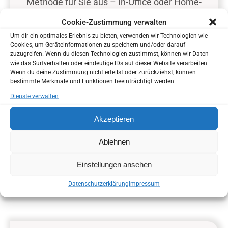
Methode für Sie aus – In-Office oder Home-
Sie waren noch nicht in unserer Praxis?
Bleaching.
Cookie-Zustimmung verwalten
Um dir ein optimales Erlebnis zu bieten, verwenden wir Technologien wie
Sie können uns helfen Sie besser kennenzulernen
Cookies, um Geräteinformationen zu speichern und/oder darauf
bevor Sie zu uns in die Praxis kommen.
zuzugreifen. Wenn du diesen Technologien zustimmst, können wir Daten
Sie haben die Möglichkeit Ihren Anamnesebogen zu
wie das Surfverhalten oder eindeutige IDs auf dieser Website verarbeiten.
Wenn du deine Zustimmung nicht erteilst oder zurückziehst, können
Hause in Ruhe auszufüllen.
bestimmte Merkmale und Funktionen beeinträchtigt werden.
So können wir schon bei Ihrem ersten Besuch auf Ihre
Dienste verwalten
individuellen Wünsche und Bedürfnisse eingehen.
3. Professionelle Zahnaufhellung
Akzeptieren
Anamnesebogen
Das Zahnfleisch wird sorgfältig geschützt, bevor
das Bleaching-Gel aufgetragen wird. Bei Bedarf
Ablehnen
aktivieren wir es mit speziellem Licht für
ANAMNESEBOGEN
optimale Ergebnisse.
Einstellungen ansehen
Online Termin
Datenschutzerklärung
Impressum
ONLINE TERMIN