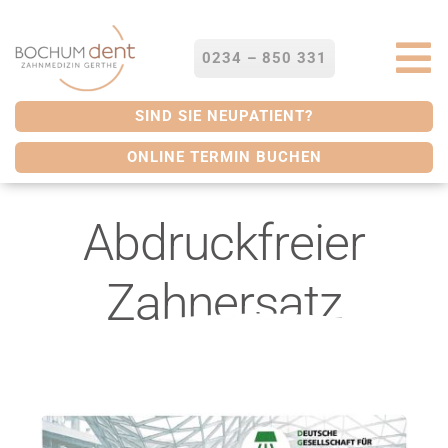
Zum
Inhalt
springen
0234 – 850 331
To
Na
STARTSEITE
SIND SIE NEUPATIENT?
ONLINE TERMIN BUCHEN
LEISTUNGEN
Abdruckfreier
SERVICES
Zahnersatz
ÜBER UNS
BLOG
KONTAKT