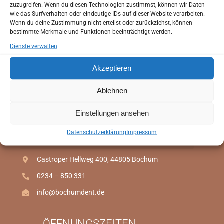
Bochum!
bevor Sie zu uns in die Praxis kommen.
zuzugreifen. Wenn du diesen Technologien zustimmst, können wir Daten
Sie haben die Möglichkeit Ihren Anamnesebogen zu
wie das Surfverhalten oder eindeutige IDs auf dieser Website verarbeiten.
Wenn du deine Zustimmung nicht erteilst oder zurückziehst, können
Hause in Ruhe auszufüllen.
bestimmte Merkmale und Funktionen beeinträchtigt werden.
So können wir schon bei Ihrem ersten Besuch auf Ihre
Dienste verwalten
individuellen Wünsche und Bedürfnisse eingehen.
Akzeptieren
Anamnesebogen
Ablehnen
ANAMNESEBOGEN
Einstellungen ansehen
Online Termin
Datenschutzerklärung
Impressum
Zahnarztpraxis Dr. Sibai
ONLINE TERMIN
Castroper Hellweg 400, 44805 Bochum
0234 – 850 331
info@bochumdent.de
ÖFFNUNGSZEITEN