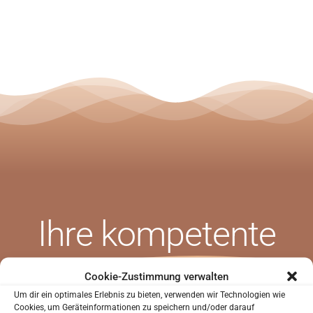
Ihre
kompetente
SIND SIE NEUPATIENT?
Zahnarztpraxis in
Sie waren noch nicht in unserer Praxis?
Cookie-Zustimmung verwalten
Um dir ein optimales Erlebnis zu bieten, verwenden wir Technologien wie
Sie können uns helfen Sie besser kennenzulernen
Cookies, um Geräteinformationen zu speichern und/oder darauf