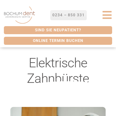
Zum
Inhalt
springen
0234 – 850 331
To
Na
STARTSEITE
SIND SIE NEUPATIENT?
ONLINE TERMIN BUCHEN
LEISTUNGEN
Elektrische
SERVICES
Zahnbürste
ÜBER UNS
BLOG
KONTAKT