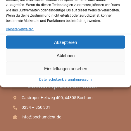
Bochum!
bevor Sie zu uns in die Praxis kommen.
zuzugreifen. Wenn du diesen Technologien zustimmst, können wir Daten
Sie haben die Möglichkeit Ihren Anamnesebogen zu
wie das Surfverhalten oder eindeutige IDs auf dieser Website verarbeiten.
Wenn du deine Zustimmung nicht erteilst oder zurückziehst, können
Hause in Ruhe auszufüllen.
bestimmte Merkmale und Funktionen beeinträchtigt werden.
So können wir schon bei Ihrem ersten Besuch auf Ihre
Dienste verwalten
individuellen Wünsche und Bedürfnisse eingehen.
Akzeptieren
Anamnesebogen
Ablehnen
ANAMNESEBOGEN
Einstellungen ansehen
Online Termin
Datenschutzerklärung
Impressum
Zahnarztpraxis Dr. Sibai
ONLINE TERMIN
Castroper Hellweg 400, 44805 Bochum
0234 – 850 331
info@bochumdent.de