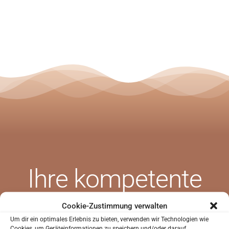
Ihre
kompetente
SIND SIE NEUPATIENT?
Sie waren noch nicht in unserer Praxis?
Zahnarztpraxis in
Cookie-Zustimmung verwalten
Um dir ein optimales Erlebnis zu bieten, verwenden wir Technologien wie
Sie können uns helfen Sie besser kennenzulernen
Cookies, um Geräteinformationen zu speichern und/oder darauf