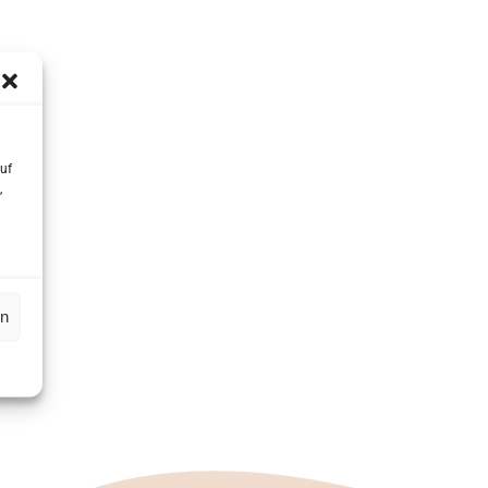
uf
,
sse eingehen.
en