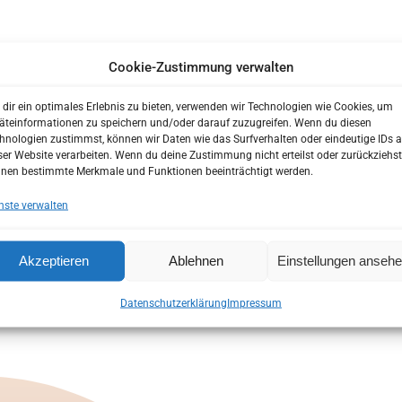
ENT?
Cookie-Zustimmung verwalten
 unserer Praxis?
dir ein optimales Erlebnis zu bieten, verwenden wir Technologien wie Cookies, um
besser kennenzulernen bevor Sie zu uns in die Praxis kommen.
äteinformationen zu speichern und/oder darauf zuzugreifen. Wenn du diesen
hnologien zustimmst, können wir Daten wie das Surfverhalten oder eindeutige IDs a
 Ihren Anamnesebogen zu Hause in Ruhe auszufüllen.
ser Website verarbeiten. Wenn du deine Zustimmung nicht erteilst oder zurückziehst
rem ersten Besuch auf Ihre individuellen Wünsche und Bedürfni
nen bestimmte Merkmale und Funktionen beeinträchtigt werden.
Online Termin
nste verwalten
Akzeptieren
Ablehnen
Einstellungen anseh
ONLINE TERMIN
Datenschutzerklärung
Impressum