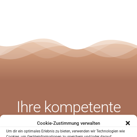
Ihre
kompetente
SIND SIE NEUPATIENT?
Sie waren noch nicht in unserer Praxis?
Zahnarztpraxis in
Cookie-Zustimmung verwalten
Um dir ein optimales Erlebnis zu bieten, verwenden wir Technologien wie
Sie können uns helfen Sie besser kennenzulernen
Cookies, um Geräteinformationen zu speichern und/oder darauf