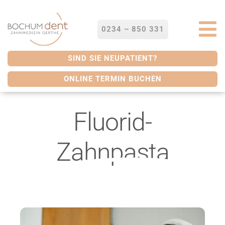
Zum
Inhalt
springen
0234 – 850 331
To
Na
STARTSEITE
SIND SIE NEUPATIENT?
ONLINE TERMIN BUCHEN
LEISTUNGEN
Fluorid-
SERVICES
Zahnpasta
ÜBER UNS
BLOG
KONTAKT