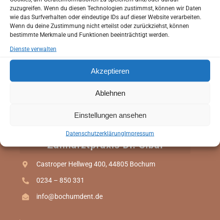
Bochum!
bevor Sie zu uns in die Praxis kommen.
zuzugreifen. Wenn du diesen Technologien zustimmst, können wir Daten
Sie haben die Möglichkeit Ihren Anamnesebogen zu
wie das Surfverhalten oder eindeutige IDs auf dieser Website verarbeiten.
Wenn du deine Zustimmung nicht erteilst oder zurückziehst, können
Hause in Ruhe auszufüllen.
bestimmte Merkmale und Funktionen beeinträchtigt werden.
So können wir schon bei Ihrem ersten Besuch auf Ihre
Dienste verwalten
individuellen Wünsche und Bedürfnisse eingehen.
Akzeptieren
Anamnesebogen
Ablehnen
ANAMNESEBOGEN
Einstellungen ansehen
Online Termin
Datenschutzerklärung
Impressum
Zahnarztpraxis Dr. Sibai
ONLINE TERMIN
Castroper Hellweg 400, 44805 Bochum
0234 – 850 331
info@bochumdent.de