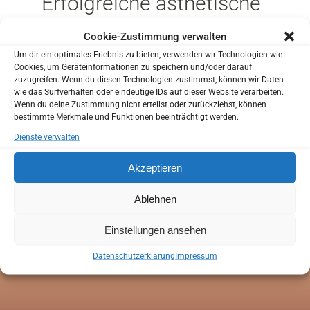
Erfolgreiche ästhetische
Sie waren noch nicht in unserer Praxis?
Zahnbehandlungen für
Cookie-Zustimmung verwalten
Um dir ein optimales Erlebnis zu bieten, verwenden wir Technologien wie
Sie können uns helfen Sie besser kennenzulernen
Ihr schönstes Lächeln !!!
Cookies, um Geräteinformationen zu speichern und/oder darauf
bevor Sie zu uns in die Praxis kommen.
zuzugreifen. Wenn du diesen Technologien zustimmst, können wir Daten
Sie haben die Möglichkeit Ihren Anamnesebogen zu
wie das Surfverhalten oder eindeutige IDs auf dieser Website verarbeiten.
Wenn du deine Zustimmung nicht erteilst oder zurückziehst, können
Hause in Ruhe auszufüllen.
CONTINUE READING
bestimmte Merkmale und Funktionen beeinträchtigt werden.
So können wir schon bei Ihrem ersten Besuch auf Ihre
Dienste verwalten
individuellen Wünsche und Bedürfnisse eingehen.
Akzeptieren
Anamnesebogen
Ablehnen
ANAMNESEBOGEN
Einstellungen ansehen
Online Termin
Datenschutzerklärung
Impressum
ONLINE TERMIN