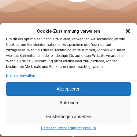
SIND SIE NEUPATIENT?
Sie waren noch nicht in unserer Praxis?
Cookie-Zustimmung verwalten
Um dir ein optimales Erlebnis zu bieten, verwenden wir Technologien wie
Sie können uns helfen Sie besser kennenzulernen
Cookies, um Geräteinformationen zu speichern und/oder darauf
bevor Sie zu uns in die Praxis kommen.
zuzugreifen. Wenn du diesen Technologien zustimmst, können wir Daten
Ihre
kompetente
Sie haben die Möglichkeit Ihren Anamnesebogen zu
wie das Surfverhalten oder eindeutige IDs auf dieser Website verarbeiten.
Wenn du deine Zustimmung nicht erteilst oder zurückziehst, können
Hause in Ruhe auszufüllen.
bestimmte Merkmale und Funktionen beeinträchtigt werden.
So können wir schon bei Ihrem ersten Besuch auf Ihre
Zahnarztpraxis in
Dienste verwalten
individuellen Wünsche und Bedürfnisse eingehen.
Akzeptieren
Anamnesebogen
Bochum!
Ablehnen
ANAMNESEBOGEN
Einstellungen ansehen
Online Termin
Datenschutzerklärung
Impressum