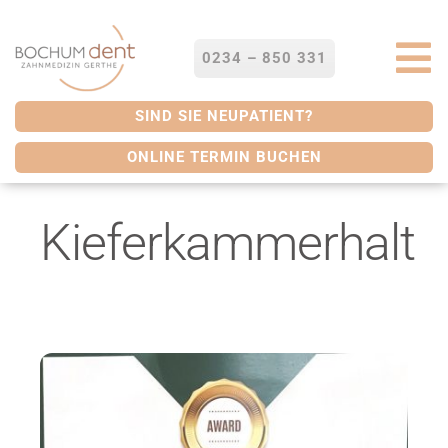
Zum
Inhalt
springen
0234 – 850 331
To
Na
STARTSEITE
SIND SIE NEUPATIENT?
ONLINE TERMIN BUCHEN
LEISTUNGEN
Kieferkammerhalt
SERVICES
ÜBER UNS
BLOG
KONTAKT