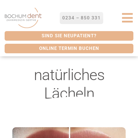
Zum
Inhalt
springen
0234 – 850 331
To
Na
STARTSEITE
SIND SIE NEUPATIENT?
ONLINE TERMIN BUCHEN
LEISTUNGEN
natürliches
SERVICES
Lächeln
ÜBER UNS
BLOG
KONTAKT