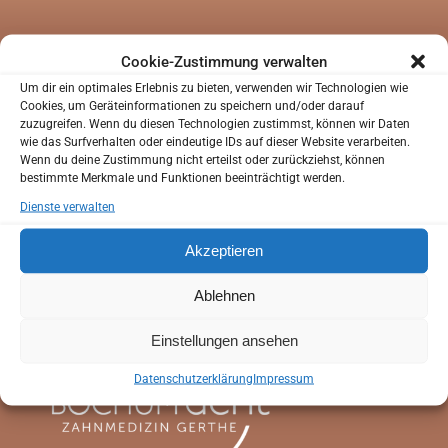
Sie waren noch nicht in unserer Praxis?
Cookie-Zustimmung verwalten
Um dir ein optimales Erlebnis zu bieten, verwenden wir Technologien wie
Sie können uns helfen Sie besser kennenzulernen
Ihre
kompetente
Cookies, um Geräteinformationen zu speichern und/oder darauf
bevor Sie zu uns in die Praxis kommen.
zuzugreifen. Wenn du diesen Technologien zustimmst, können wir Daten
Sie haben die Möglichkeit Ihren Anamnesebogen zu
wie das Surfverhalten oder eindeutige IDs auf dieser Website verarbeiten.
Zahnarztpraxis in
Wenn du deine Zustimmung nicht erteilst oder zurückziehst, können
Hause in Ruhe auszufüllen.
bestimmte Merkmale und Funktionen beeinträchtigt werden.
So können wir schon bei Ihrem ersten Besuch auf Ihre
Dienste verwalten
individuellen Wünsche und Bedürfnisse eingehen.
Bochum!
Akzeptieren
Anamnesebogen
Ablehnen
ANAMNESEBOGEN
Einstellungen ansehen
Online Termin
Datenschutzerklärung
Impressum
ONLINE TERMIN