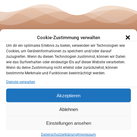
SIND SIE NEUPATIENT?
Sie waren noch nicht in unserer Praxis?
Cookie-Zustimmung verwalten
Um dir ein optimales Erlebnis zu bieten, verwenden wir Technologien wie
Sie können uns helfen Sie besser kennenzulernen
Cookies, um Geräteinformationen zu speichern und/oder darauf
bevor Sie zu uns in die Praxis kommen.
zuzugreifen. Wenn du diesen Technologien zustimmst, können wir Daten
Sie haben die Möglichkeit Ihren Anamnesebogen zu
wie das Surfverhalten oder eindeutige IDs auf dieser Website verarbeiten.
Ihre
kompetente
Wenn du deine Zustimmung nicht erteilst oder zurückziehst, können
Hause in Ruhe auszufüllen.
bestimmte Merkmale und Funktionen beeinträchtigt werden.
So können wir schon bei Ihrem ersten Besuch auf Ihre
Dienste verwalten
individuellen Wünsche und Bedürfnisse eingehen.
Zahnarztpraxis in
Akzeptieren
Anamnesebogen
Bochum!
Ablehnen
ANAMNESEBOGEN
Einstellungen ansehen
Online Termin
Datenschutzerklärung
Impressum