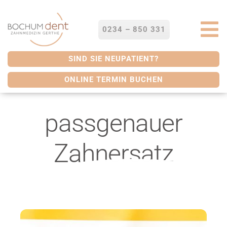
Zum
Inhalt
springen
0234 – 850 331
To
Na
STARTSEITE
SIND SIE NEUPATIENT?
ONLINE TERMIN BUCHEN
LEISTUNGEN
passgenauer
SERVICES
Zahnersatz
ÜBER UNS
BLOG
KONTAKT