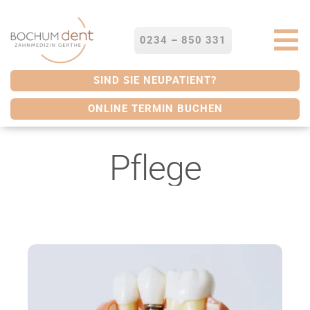
Zum
Inhalt
springen
0234 – 850 331
To
Na
STARTSEITE
SIND SIE NEUPATIENT?
ONLINE TERMIN BUCHEN
LEISTUNGEN
Pflege
SERVICES
ÜBER UNS
BLOG
KONTAKT