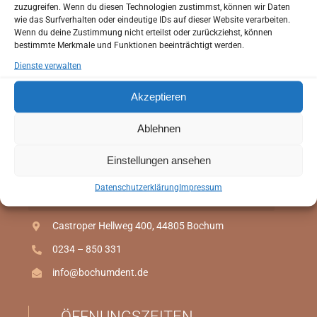
Bochum!
bevor Sie zu uns in die Praxis kommen.
zuzugreifen. Wenn du diesen Technologien zustimmst, können wir Daten
Sie haben die Möglichkeit Ihren Anamnesebogen zu
wie das Surfverhalten oder eindeutige IDs auf dieser Website verarbeiten.
Wenn du deine Zustimmung nicht erteilst oder zurückziehst, können
Hause in Ruhe auszufüllen.
bestimmte Merkmale und Funktionen beeinträchtigt werden.
So können wir schon bei Ihrem ersten Besuch auf Ihre
Dienste verwalten
individuellen Wünsche und Bedürfnisse eingehen.
Akzeptieren
Anamnesebogen
Ablehnen
ANAMNESEBOGEN
Einstellungen ansehen
Online Termin
Datenschutzerklärung
Impressum
Zahnarztpraxis Dr. Sibai
ONLINE TERMIN
Castroper Hellweg 400, 44805 Bochum
0234 – 850 331
info@bochumdent.de
ÖFFNUNGSZEITEN