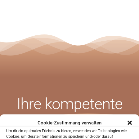
Ihre
kompetente
SIND SIE NEUPATIENT?
Zahnarztpraxis in
Sie waren noch nicht in unserer Praxis?
Cookie-Zustimmung verwalten
Um dir ein optimales Erlebnis zu bieten, verwenden wir Technologien wie
Sie können uns helfen Sie besser kennenzulernen
Cookies, um Geräteinformationen zu speichern und/oder darauf