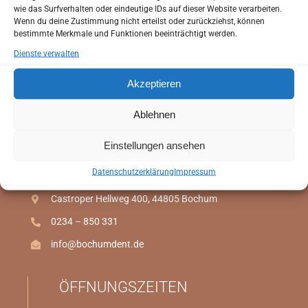
Sie haben die Möglichkeit Ihren Anamnesebogen zu
wie das Surfverhalten oder eindeutige IDs auf dieser Website verarbeiten.
Wenn du deine Zustimmung nicht erteilst oder zurückziehst, können
Hause in Ruhe auszufüllen.
bestimmte Merkmale und Funktionen beeinträchtigt werden.
So können wir schon bei Ihrem ersten Besuch auf Ihre
Dienste verwalten
individuellen Wünsche und Bedürfnisse eingehen.
Akzeptieren
Anamnesebogen
Ablehnen
ANAMNESEBOGEN
Einstellungen ansehen
Online Termin
Zahnarztpraxis Dr. Sibai
Datenschutzerklärung
Impressum
Castroper Hellweg 400, 44805 Bochum
ONLINE TERMIN
0234 – 850 331
info@bochumdent.de
ÖFFNUNGSZEITEN