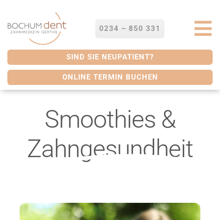
Zum
Inhalt
springen
0234 – 850 331
To
Na
STARTSEITE
SIND SIE NEUPATIENT?
ONLINE TERMIN BUCHEN
LEISTUNGEN
Smoothies &
SERVICES
Zahngesundheit
ÜBER UNS
BLOG
KONTAKT