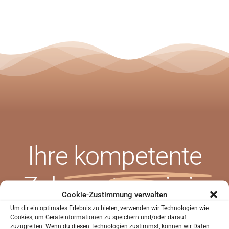
Ihre
kompetente
SIND SIE NEUPATIENT?
Zahnarztpraxis in
Sie waren noch nicht in unserer Praxis?
Cookie-Zustimmung verwalten
Bochum!
Um dir ein optimales Erlebnis zu bieten, verwenden wir Technologien wie
Sie können uns helfen Sie besser kennenzulernen
Cookies, um Geräteinformationen zu speichern und/oder darauf
bevor Sie zu uns in die Praxis kommen.
zuzugreifen. Wenn du diesen Technologien zustimmst, können wir Daten