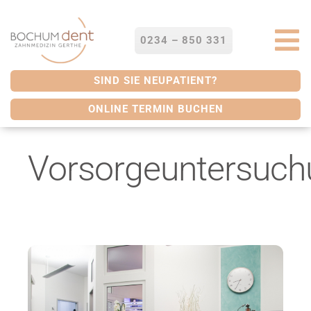
Zum
Inhalt
springen
0234 – 850 331
To
Na
STARTSEITE
SIND SIE NEUPATIENT?
ONLINE TERMIN BUCHEN
LEISTUNGEN
Vorsorgeuntersuc
SERVICES
ÜBER UNS
BLOG
KONTAKT