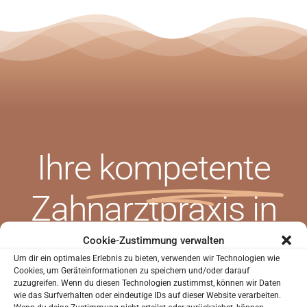
Ihre
kompetente
SIND SIE NEUPATIENT?
Zahnarztpraxis in
Sie waren noch nicht in unserer Praxis?
Bochum!
Cookie-Zustimmung verwalten
Um dir ein optimales Erlebnis zu bieten, verwenden wir Technologien wie
Sie können uns helfen Sie besser kennenzulernen
Cookies, um Geräteinformationen zu speichern und/oder darauf
bevor Sie zu uns in die Praxis kommen.
zuzugreifen. Wenn du diesen Technologien zustimmst, können wir Daten
Sie haben die Möglichkeit Ihren Anamnesebogen zu
wie das Surfverhalten oder eindeutige IDs auf dieser Website verarbeiten.