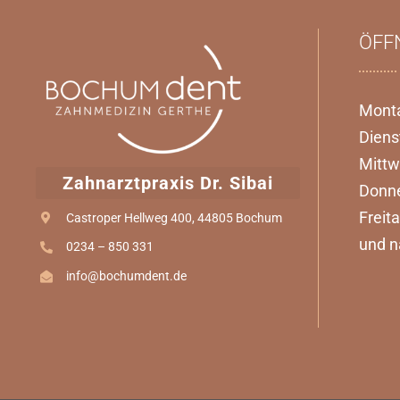
ÖFF
Mont
Diens
Mitt
Zahnarztpraxis Dr. Sibai
Donne
Frei
Castroper Hellweg 400, 44805 Bochum
und n
0234 – 850 331
info@bochumdent.de