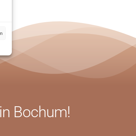
sse eingehen.
en
 in Bochum!