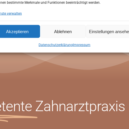
rem ersten Besuch auf Ihre individuellen Wünsche und Bedürfni
nen bestimmte Merkmale und Funktionen beeinträchtigt werden.
Online Termin
nste verwalten
Akzeptieren
Ablehnen
Einstellungen anseh
ONLINE TERMIN
Datenschutzerklärung
Impressum
tente
Zahnarztpraxis