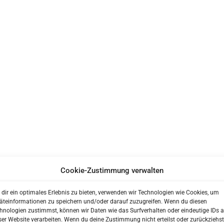
ENT?
Cookie-Zustimmung verwalten
 unserer Praxis?
dir ein optimales Erlebnis zu bieten, verwenden wir Technologien wie Cookies, um
besser kennenzulernen bevor Sie zu uns in die Praxis kommen.
äteinformationen zu speichern und/oder darauf zuzugreifen. Wenn du diesen
hnologien zustimmst, können wir Daten wie das Surfverhalten oder eindeutige IDs a
 Ihren Anamnesebogen zu Hause in Ruhe auszufüllen.
ser Website verarbeiten. Wenn du deine Zustimmung nicht erteilst oder zurückziehst