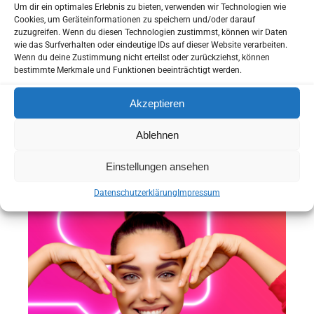
Sie können uns helfen Sie besser kennenzulernen
Um dir ein optimales Erlebnis zu bieten, verwenden wir Technologien wie
bevor Sie zu uns in die Praxis kommen.
Cookies, um Geräteinformationen zu speichern und/oder darauf
zuzugreifen. Wenn du diesen Technologien zustimmst, können wir Daten
Sie haben die Möglichkeit Ihren Anamnesebogen zu
wie das Surfverhalten oder eindeutige IDs auf dieser Website verarbeiten.
Hause in Ruhe auszufüllen.
Wenn du deine Zustimmung nicht erteilst oder zurückziehst, können
So können wir schon bei Ihrem ersten Besuch auf Ihre
bestimmte Merkmale und Funktionen beeinträchtigt werden.
individuellen Wünsche und Bedürfnisse eingehen.
Akzeptieren
Anamnesebogen
Ablehnen
ANAMNESEBOGEN
Einstellungen ansehen
Online Termin
Datenschutzerklärung
Impressum
ONLINE TERMIN