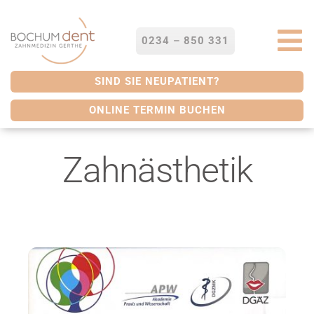
Zum
Inhalt
springen
0234 – 850 331
To
Na
STARTSEITE
SIND SIE NEUPATIENT?
ONLINE TERMIN BUCHEN
LEISTUNGEN
Zahnästhetik
SERVICES
ÜBER UNS
BLOG
KONTAKT