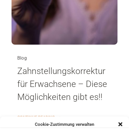
Blog
Zahnstellungskorrektur
für Erwachsene – Diese
Möglichkeiten gibt es!!
SIND SIE NEUPATIENT?
Sie waren noch nicht in unserer Praxis?
CONTINUE READING
Cookie-Zustimmung verwalten