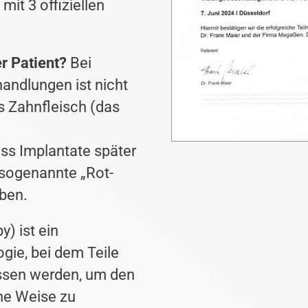
it 3 offiziellen
r Patient?
Bei
andlungen ist nicht
s Zahnfleisch (das
ass Implantate später
 sogenannte „Rot-
iben.
y) ist ein
gie, bei dem Teile
assen werden, um den
he Weise zu