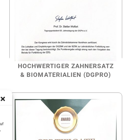
HOCHWERTIGER ZAHNERSATZ
& BIOMATERIALIEN (DGPRO)
uf
,
sse eingehen.