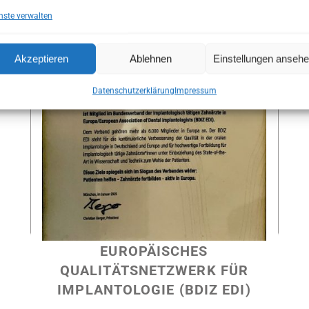
Online Termin
nste verwalten
Akzeptieren
Ablehnen
Einstellungen anseh
ONLINE TERMIN
Datenschutzerklärung
Impressum
EUROPÄISCHES
QUALITÄTSNETZWERK FÜR
IMPLANTOLOGIE (BDIZ EDI)