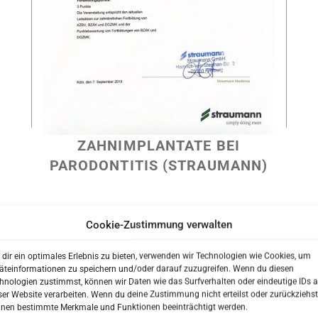
ZAHNIMPLANTATE BEI
PARODONTITIS (STRAUMANN)
ENT?
Cookie-Zustimmung verwalten
 unserer Praxis?
dir ein optimales Erlebnis zu bieten, verwenden wir Technologien wie Cookies, um
besser kennenzulernen bevor Sie zu uns in die Praxis kommen.
äteinformationen zu speichern und/oder darauf zuzugreifen. Wenn du diesen
hnologien zustimmst, können wir Daten wie das Surfverhalten oder eindeutige IDs a
 Ihren Anamnesebogen zu Hause in Ruhe auszufüllen.
ser Website verarbeiten. Wenn du deine Zustimmung nicht erteilst oder zurückziehst
rem ersten Besuch auf Ihre individuellen Wünsche und Bedürfni
nen bestimmte Merkmale und Funktionen beeinträchtigt werden.