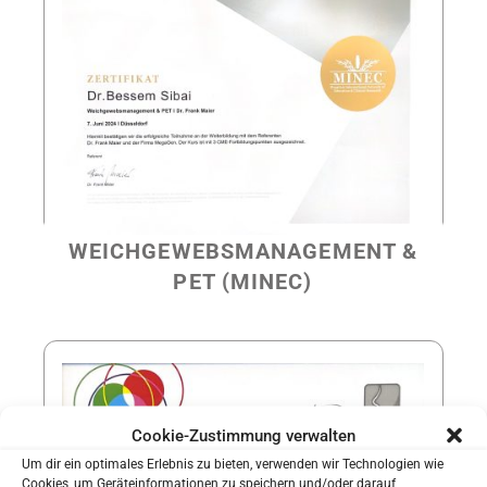
WEICHGEWEBSMANAGEMENT &
PET (MINEC)
SIND SIE NEUPATIENT?
Sie waren noch nicht in unserer Praxis?
Cookie-Zustimmung verwalten
Um dir ein optimales Erlebnis zu bieten, verwenden wir Technologien wie
Sie können uns helfen Sie besser kennenzulernen
Cookies, um Geräteinformationen zu speichern und/oder darauf