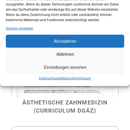
bevor Sie zu uns in die Praxis kommen.
zuzugreifen. Wenn du diesen Technologien zustimmst, können wir Daten
Sie haben die Möglichkeit Ihren Anamnesebogen zu
wie das Surfverhalten oder eindeutige IDs auf dieser Website verarbeiten.
Wenn du deine Zustimmung nicht erteilst oder zurückziehst, können
Hause in Ruhe auszufüllen.
bestimmte Merkmale und Funktionen beeinträchtigt werden.
So können wir schon bei Ihrem ersten Besuch auf Ihre
Dienste verwalten
individuellen Wünsche und Bedürfnisse eingehen.
Akzeptieren
Anamnesebogen
Ablehnen
ANAMNESEBOGEN
Einstellungen ansehen
Online Termin
Datenschutzerklärung
Impressum
ONLINE TERMIN
ÄSTHETISCHE ZAHNMEDIZIN
(CURRICULUM DGÄZ)