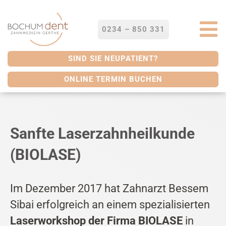
Zum
Inhalt
springen
0234 – 850 331
To
Na
STARTSEITE
SIND SIE NEUPATIENT?
ONLINE TERMIN BUCHEN
LEISTUNGEN
SERVICES
Sanfte Laserzahnheilkunde
(BIOLASE)
ÜBER UNS
Im Dezember 2017 hat Zahnarzt Bessem
BLOG
Sibai erfolgreich an einem spezialisierten
Laserworkshop der Firma BIOLASE
in
KONTAKT